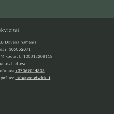
kvizitai
B Dovana namams
das: 305052071
M kodas: LT100012208118
unas, Lietuva
lefonas:
+37069044303
. paštas:
info@woodwick.lt