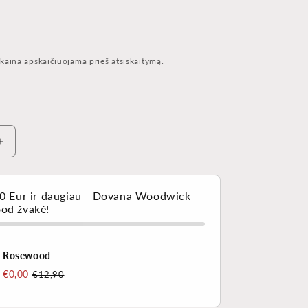
kaina apskaičiuojama prieš atsiskaitymą.
Padidinti
Yankee
Candle®
Signature
40 Eur ir daugiau - Dovana Woodwick
vidutinė
od žvakė!
žvakė
–
Watercolour
Rosewood
Skies
€0,00
€12,90
kiekį