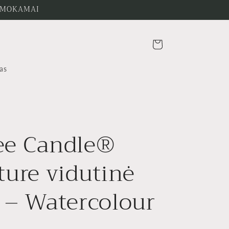
 NEMOKAMAI
Krepšelis
as
ee Candle®
ture vidutinė
 – Watercolour