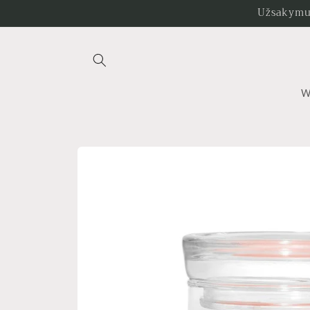
Eiti į
Užsakymus
turinį
W
Pereiti prie
informacijos
apie gaminį