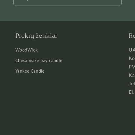
Prekių ženklai
Re
UA
WoodWick
Ko
Chesapeake bay candle
PV
Yankee Candle
Ka
Te
El