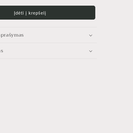
Įdėti į krepšelį
aprašymas
as