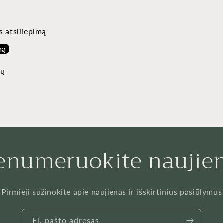
s atsiliepimą
mą
tų
enumeruokite naujie
Pirmieji sužinokite apie naujienas ir išskirtinius pasiūlymus
El. pašto adresas