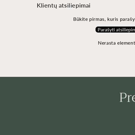
Klientų atsiliepimai
Būkite pirmas, kuris parašy
Parašyti atsiliepi
Nerasta elemen
Pr