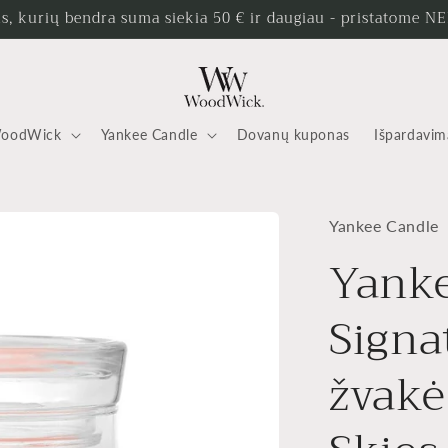
, kurių bendra suma siekia 50 € ir daugiau - pristatome
oodWick
Yankee Candle
Dovanų kuponas
Išpardavim
Yankee Candle
Yank
Signa
žvakė