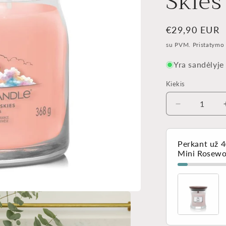
Skies
Įprasta
€29,90 EUR
kaina
su PVM. Pristatymo 
Yra sandėlyje
Kiekis
Kiekis
Sumažinti
Yankee
Candle®
Signature
Perkant už 
vidutinė
Mini Rosewo
žvakė
–
Watercolour
Skies
kiekį